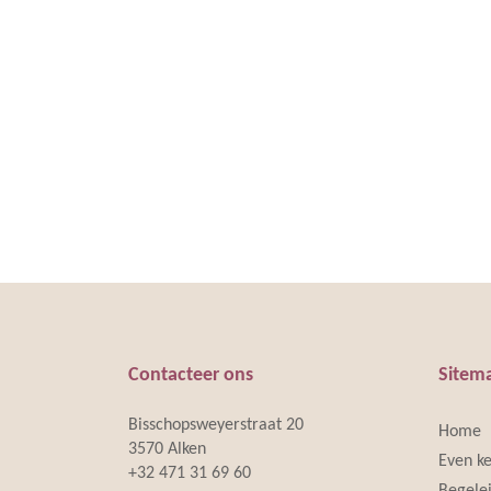
Contacteer ons
Sitema
Bisschopsweyerstraat 20
Home
3570 Alken
Even k
+32 471 31 69 60
Begelei