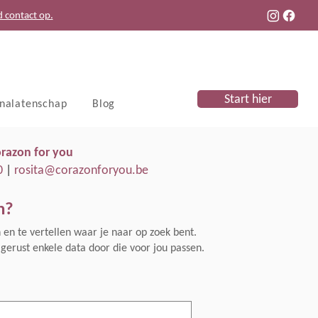
d contact op.
Start hier
 nalatenschap
Blog
razon for you
0
|
rosita@corazonforyou.be
n?
en en te vertellen waar je naar op zoek bent.
gerust enkele data door die voor jou passen.