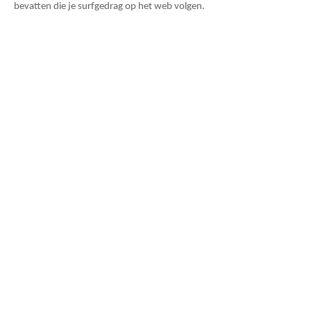
bevatten die je surfgedrag op het web volgen.
Meer informatie over cookies
Nuttige informatie over cookies vindt u
hier:
http://www.allaboutcookies.org/
Met een warm hart en een luisterend oor
begeleiden we je in rouw en nalatenschap.
Persoonlijk, respectvol en met zorg.
Contacteer ons
Bisschopsweyerstraat 20
3570 Alken
+32 471 31 69 60