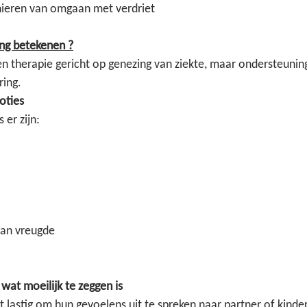
nieren van omgaan met verdriet
ing betekenen ?
n therapie gericht op genezing van ziekte, maar ondersteunin
ring.
oties
 er zijn:
an vreugde
at moeilijk te zeggen is
 lastig om hun gevoelens uit te spreken naar partner of kinder