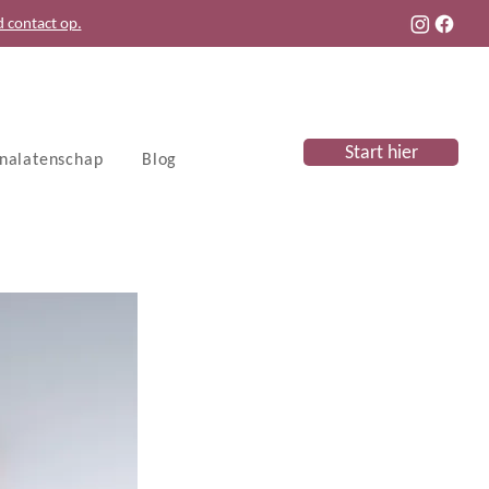
d contact op.
Start hier
 nalatenschap
Blog