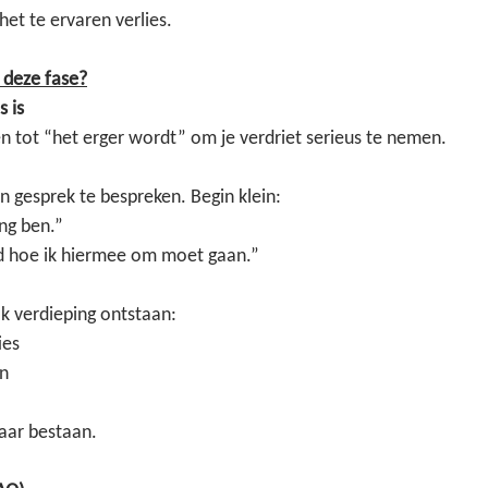
et te ervaren verlies.
n deze fase?
s is
en tot “het erger wordt” om je verdriet serieus te nemen.
één gesprek te bespreken. Begin klein:
ang ben.”
ed hoe ik hiermee om moet gaan.”
ok verdieping ontstaan:
ies
en
aar bestaan.