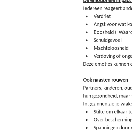
De emotionele impact 
Iedereen reageert and
Verdriet
Angst voor wat k
Boosheid (“Waaro
Schuldgevoel
Machteloosheid
Verdoving of ong
Deze emoties kunnen el
Ook naasten rouwen
Partners, kinderen, ou
hun gezondheid, maar 
In gezinnen zie je vaak:
Stilte om elkaar 
Over beschermin
Spanningen door 