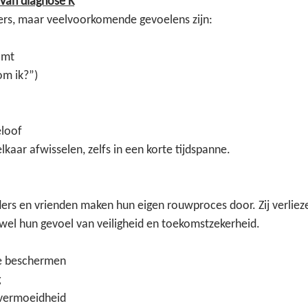
van diagnose K
ers, maar veelvoorkomende gevoelens zijn:
omt
m ik?”)
eloof
kaar afwisselen, zelfs in een korte tijdspanne.
ders en vrienden maken hun eigen rouwproces door. Zij verlieze
wel hun gevoel van veiligheid en toekomstzekerheid.
te beschermen
g
vermoeidheid