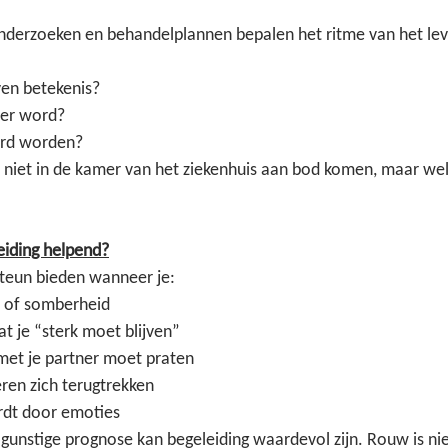
nderzoeken en behandelplannen bepalen het ritme van het lev
ven betekenis?
ter word?
erd worden?
k niet in de kamer van het ziekenhuis aan bod komen, maar wel 
iding helpend?
teun bieden wanneer je:
t of somberheid
t je “sterk moet blijven”
met je partner moet praten
eren zich terugtrekken
rdt door emoties
 gunstige prognose kan begeleiding waardevol zijn. Rouw is nie