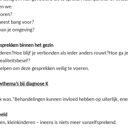
en we:
loren?
meest bang voor?
van je omgeving?
esprekken binnen het gezin
inderen?Hoe blijf je verbonden als ieder anders rouwt?Hoe ga 
realiteitsbesef?
elpen om deze gesprekken veilig te voeren.
thema’s bij diagnose K
k was.”Behandelingen kunnen invloed hebben op uiterlijk, energ
eeld
en, kleinkinderen – ineens is niets meer vanzelfsprekend.